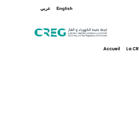
عربي
English
Accueil
La C