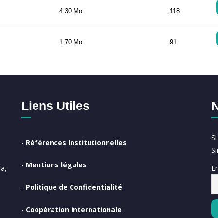
4.30 Mo
118
1.70 Mo
91
Liens Utiles
N
S
-
Références Institutionnelles
S
-
Mentions légales
Em
a,
-
Politique de Confidentialité
-
Coopération internationale