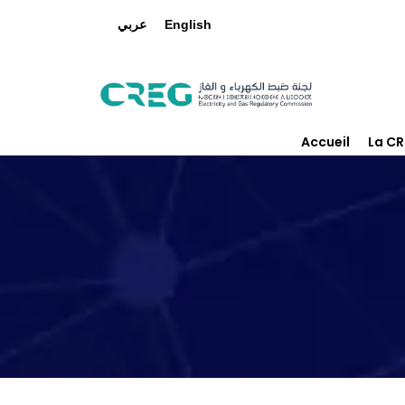
عربي
English
Accueil
La C