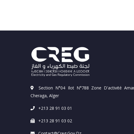
Section N°04 Ilot N°788 Zone D'activité Amar
Cheraga, Alger
+213 28 91 03 01
+213 28 91 03 02
Contact@creg.gov.dz