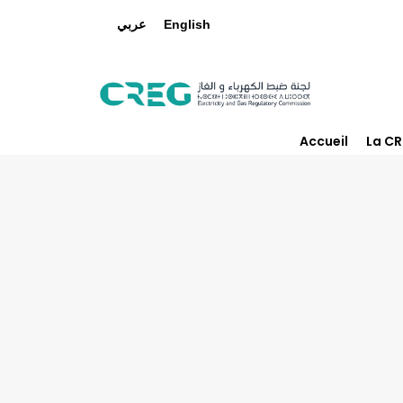
عربي
English
Accueil
La C