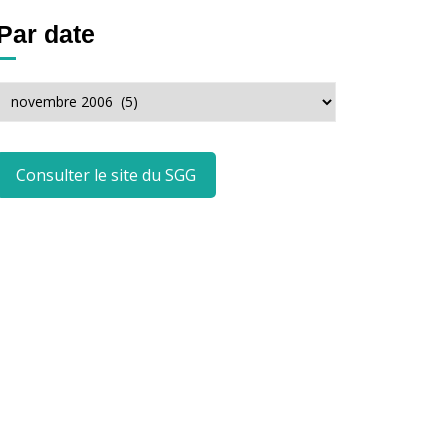
Par date
Par
date
Consulter le site du SGG