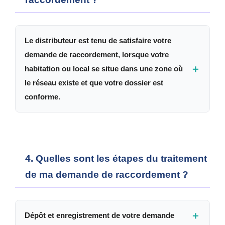
En basse pression : si la longueur est supérieure
à
20 mètres
.
Le distributeur est tenu de satisfaire votre
En moyenne pression : si le débit horaire
demande de raccordement, lorsque votre
maximum demandé est supérieur à
25 Nm³/h
.
＋
habitation ou local se situe dans une zone où
le réseau existe et que votre dossier est
conforme.
Un refus n’est envisageable que lorsque votre dossier
de demande n’est pas complet ou pour cause
d’impossibilité technique.
4. Quelles sont les étapes du traitement
de ma demande de raccordement ?
＋
Dépôt et enregistrement de votre demande