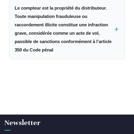
Le compteur est la propriété du distributeur.
Ces délais peuvent être rallongés, en raison de
Toute manipulation frauduleuse ou
l’absence ou du retard dans l’obtention des différentes
raccordement illicite constitue une infraction
＋
autorisations administratives, de la non-conformité de
grave, considérée comme un acte de vol,
l’installation intérieure ou de l’opposition des tiers.
passible de sanctions conformément à l’article
350 du Code pénal
Cette infraction peut entraîner plusieurs
conséquences : Etablissement de facture de
récupération,
Remplacement / Dépose du compteur, voir même la
dépose du branchement,
Résiliation du contrat de fourniture,
Dépôt d’une plainte auprès des autorités judiciaires
Newsletter
pouvant aboutir à des poursuites pénales.