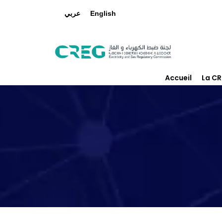
عربي
English
Accueil
La C