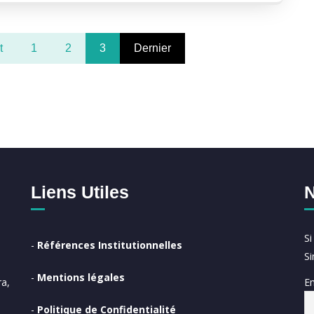
t
1
2
3
Dernier
Liens Utiles
N
S
-
Références Institutionnelles
S
-
Mentions légales
Em
a,
-
Politique de Confidentialité