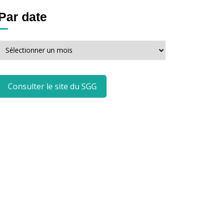
Par date
Par
date
Consulter le site du SGG