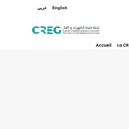
عربي
English
Accueil
La C