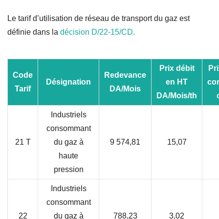
Le tarif d’utilisation de réseau de transport du gaz est
définie dans la
décision D/22-15/CD.
Prix débit
Pr
Code
Redevance
Désignation
en HT
co
Tarif
DA/Mois
DA/Mois/th
Industriels
consommant
21 T
du gaz à
9 574,81
15,07
haute
pression
Industriels
consommant
22
du gaz à
788,23
3,02