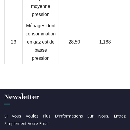
moyenne
pression
Ménages dont
consommation
23
en gaz est de
28,50
1,188
basse
pression
Newsletter
Si Vous Voulez Plus D'informations Sur Nous, Entrez
Simplement Votre Email