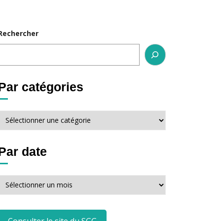
Rechercher
Par catégories
Par
catégories
Par date
Par
date
Consulter le site du SGG