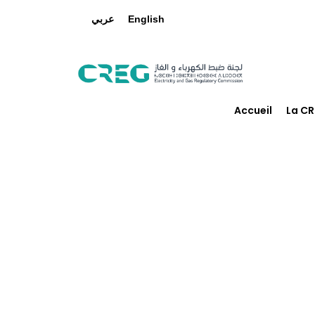
عربي
English
Accueil
La C
Mé