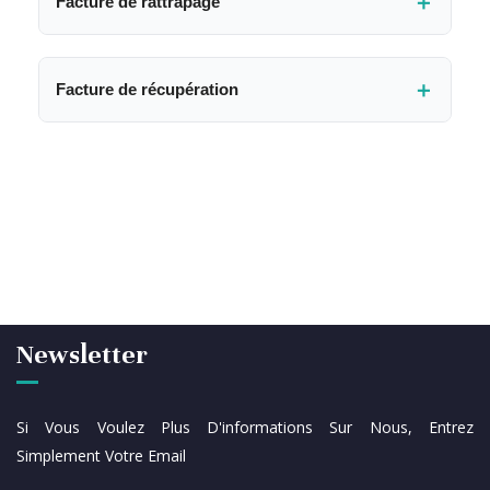
＋
Facture de rattrapage
C’est une facture émise pour régulariser une
consommation non facturée ou sous-estimée,
＋
Facture de récupération
généralement à la suite de l'absence de relève.
Elle est établie lorsqu’il est constaté une anomalie
(fraude, dérèglement du compteur, branchement
illicite, etc.) ayant entraîné une consommation non
enregistrée. Elle vise à récupérer les montants
dus au titre de l’énergie consommée mais non
facturée.
Newsletter
Si Vous Voulez Plus D'informations Sur Nous, Entrez
Simplement Votre Email