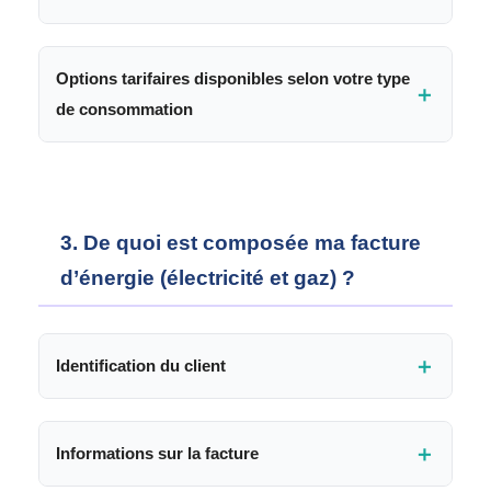
Ils sont fixés par la Commission de régulation de
l’électricité et du gaz par décision CREG
n° D/22-
Options tarifaires disponibles selon votre type
＋
15/CD du 29 décembre 2015
.
de consommation
Électricité BT
3. De quoi est composée ma facture
Gaz BP
d’énergie (électricité et gaz) ?
M:
Ménage
NM:
Non Ménage
＋
Identification du client
＋
Informations sur la facture