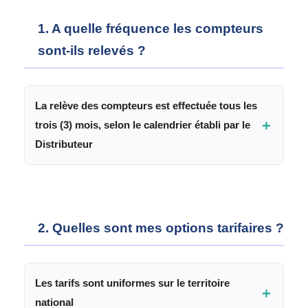
1. A quelle fréquence les compteurs
sont-ils relevés ?
La relève des compteurs est effectuée tous les
＋
trois (3) mois, selon le calendrier établi par le
Distributeur
Vous pouvez consulter la date prévue de la
prochaine relève directement sur votre dernière
facture, ou en vous rapprochant de votre agence
2. Quelles sont mes options tarifaires ?
commerciale.
Les tarifs sont uniformes sur le territoire
＋
national