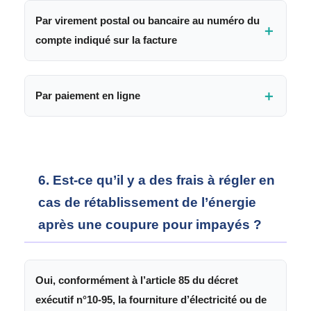
Par virement postal ou bancaire au numéro du
＋
compte indiqué sur la facture
＋
Par paiement en ligne
Vous pouvez effectuer votre paiement via :
Carte edahabia
Carte CIB
6. Est-ce qu’il y a des frais à régler en
WIMPAY-BNA
cas de rétablissement de l’énergie
BARIDIMOB
après une coupure pour impayés ?
Oui, conformément à l’article 85 du décret
exécutif n°10-95, la fourniture d’électricité ou de