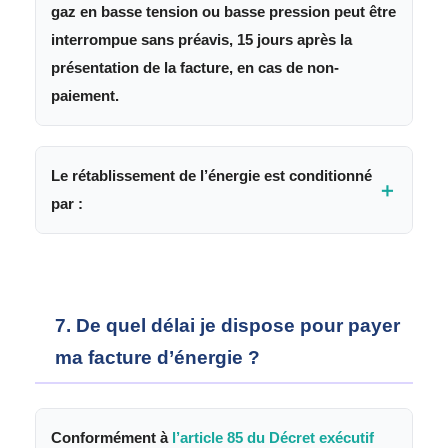
gaz en basse tension ou basse pression peut être
interrompue sans préavis, 15 jours après la
présentation de la facture, en cas de non-
paiement.
Le rétablissement de l’énergie est conditionné
＋
par :
Le paiement intégral de la facture impayée.
Le règlement des frais de coupure et de
rétablissement, fixés par décision du Ministre
7. De quel délai je dispose pour payer
de l’Énergie n°394 du 22 juillet 2022, relative
ma facture d’énergie ?
aux prestations du distributeur et aux barèmes
des prix applicables.
Conformément à
l’article 85 du Décret exécutif