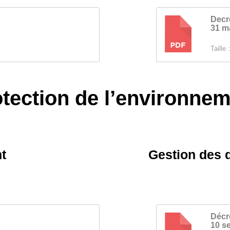
Decr
31 m
PDF
Taille :
tection de l’environne
t
Gestion des 
Décr
10 s