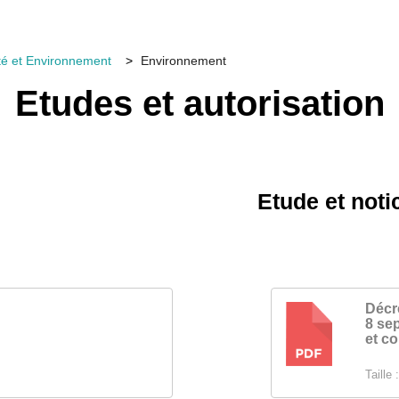
té et Environnement
Environnement
Etudes et autorisation
Etude et noti
Décr
8 se
PDF
et co
Taille :