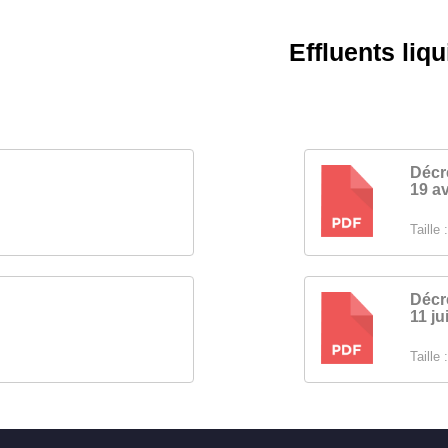
Effluents liqu
Décr
19 av
PDF
Taille :
Décr
11 ju
PDF
Taille :