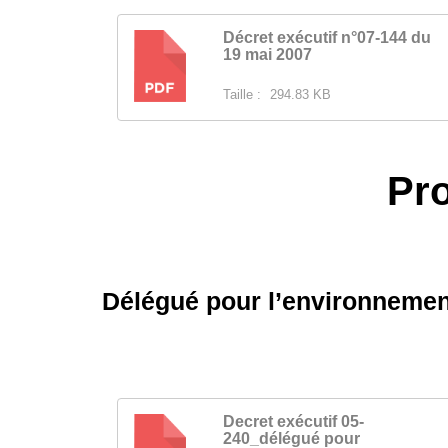
Décret exécutif n°07-144 du
19 mai 2007
PDF
Taille :
294.83 KB
Pro
Délégué pour l’environnemen
Decret exécutif 05-
240_délégué pour