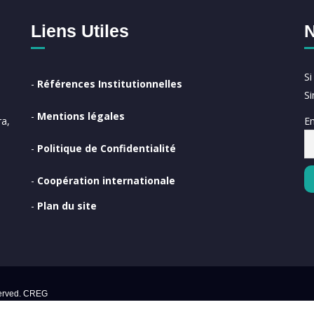
Liens Utiles
N
S
-
Références Institutionnelles
S
-
Mentions légales
Em
a,
-
Politique de Confidentialité
-
Coopération internationale
-
Plan du site
ghts Reserved. CREG