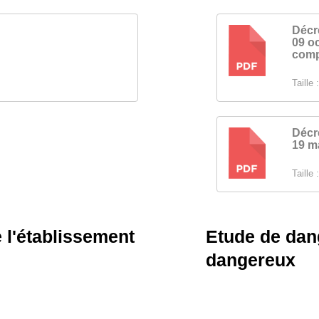
Décr
09 oc
PDF
comp
Taille :
Décr
19 m
PDF
Taille :
e l'établissement
Etude de dang
dangereux