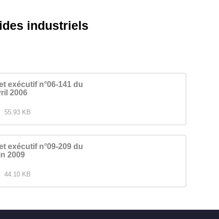
ides industriels
et exécutif n°06-141 du
ril 2006
55.93 KB
et exécutif n°09-209 du
in 2009
44.10 KB