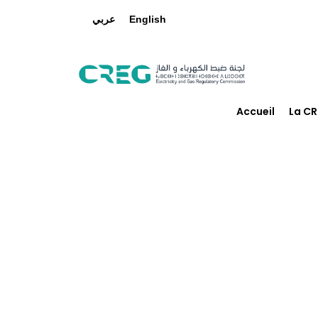
عربي
English
Accueil
La C
Hygiè