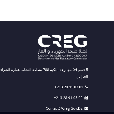
قسم 04 مجموعة ملكية 788 منطقة النشاط عمارة الشراق
الجزائر،
+213 28 91 03 01
+213 28 91 03 02
Contact@creg.gov.dz