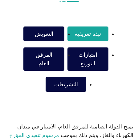
نبذة تعريفية
التعويض
امتيازات
المرفق
التوزيع
العام
التشريعات
تمنح الدولة الضامنة للمرفق العام، الامتياز في ميدان
الكهرباء والغاز، ويتم ذلك بموجب
مرسوم تنفيذي المؤرخ