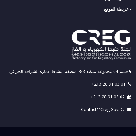
-
خريطة الموقع
قسم 04 مجموعة ملكية 788 منطقة النشاط عمارة الشراقة الجزائر،
+213 28 91 03 01
+213 28 91 03 02
Contact@creg.gov.dz