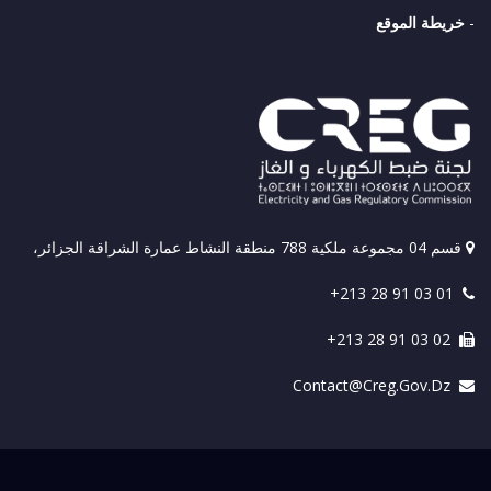
-
خريطة الموقع
قسم 04 مجموعة ملكية 788 منطقة النشاط عمارة الشراقة الجزائر،
+213 28 91 03 01
+213 28 91 03 02
Contact@creg.gov.dz