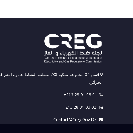
قسم 04 مجموعة ملكية 788 منطقة النشاط عمارة الشراق
الجزائر،
+213 28 91 03 01
+213 28 91 03 02
Contact@creg.gov.dz