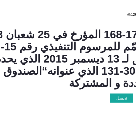
12
ربيع الأول 1437 الموا
التخصيص الخاص رقم 302-131 الذي عنو
دة و المشتركة
تحميل