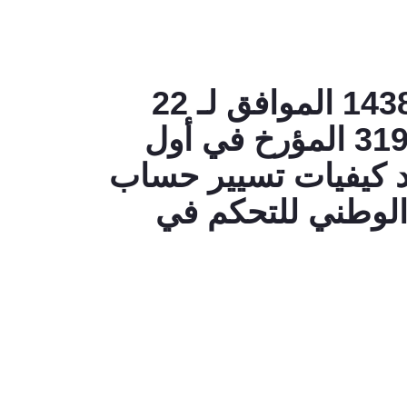
المرسوم التنفيذي رقم 17-168 المؤرخ في 25 شعبان 1438 الموافق لـ 22
مايو 2017 المعدّل والمتمّم للمرسوم التنفيذي رقم 15-319 المؤرخ في أول
فق لـ 13 ديسمبر 2015 الذي يحدد كيفيات تسيير حساب
انه“الصندوق الوطني للتحكم في