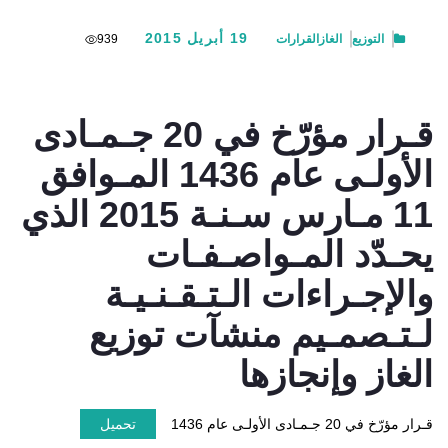
19 أبريل 2015
التوزيع
الغاز
القرارات
939
قـرار مؤرّخ في 20 جـمـادى
الأولـى عام 1436 المـوافق
11 مـارس سـنـة 2015 الذي
يحـدّد المـواصـفـات
والإجـراءات الـتـقـنـيـة
لـتـصمـيم منشآت توزيع
الغاز وإنجازها
قـرار مؤرّخ في 20 جـمـادى الأولـى عام 1436
تحميل